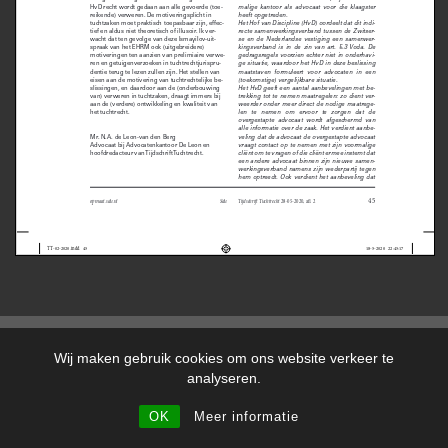
DISCLAIMER
PRIVACYVERKLARING
ALGEMENE VOORWAARDEN
KLACHTENREGELING
Wij maken gebruik cookies om ons website verkeer te
analyseren.
Copyright 2026 ©
De Leon
OK
Meer informatie