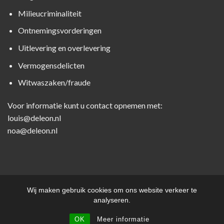
Milieucriminaliteit
Ontnemingsvorderingen
Uitlevering en overlevering
Vermogensdelicten
Witwaszaken/fraude
Voor informatie kunt u contact opnemen met:
louis@deleon.nl
noa@deleon.nl
Wij maken gebruik cookies om ons website verkeer te
DISCLAIMER
PRIVACYVERKLARING
ALGEMENE VOORWAARDEN
analyseren.
KLACHTENREGELING
OK
Meer informatie
Copyright 2026 ©
De Leon