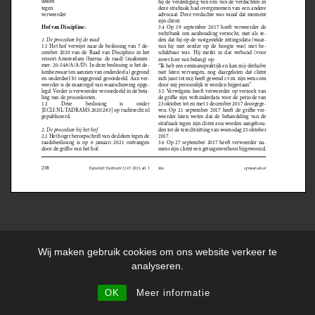
DISCLAIMER
PRIVACYVERKLARING
ALGEMENE VOORWAARDEN
Wij maken gebruik cookies om ons website verkeer te
KLACHTENREGELING
analyseren.
Copyright 2026 ©
De Leon
OK
Meer informatie