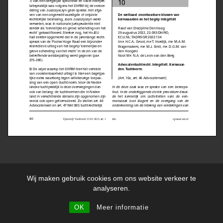
DISCLAIMER
PRIVACYVERKLARING
ALGEMENE VOORWAARDEN
Wij maken gebruik cookies om ons website verkeer te
KLACHTENREGELING
analyseren.
Copyright 2026 ©
De Leon
OK
Meer informatie