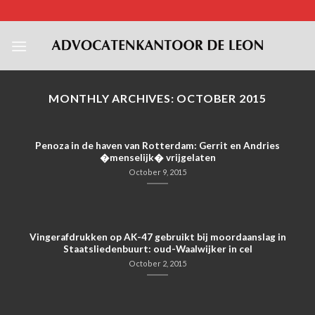
Skip
to
content
MONTHLY ARCHIVES:
OCTOBER 2015
Penoza in de haven van Rotterdam: Gerrit en Andries
�menselijk� vrijgelaten
October 9, 2015
Vingerafdrukken op AK-47 gebruikt bij moordaanslag in
Staatsliedenbuurt: oud-Waalwijker in cel
October 2, 2015