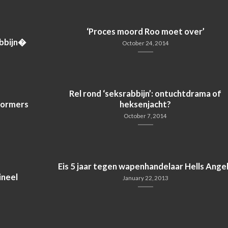
‘Proces moord Roo moet over’
abbijn�
October 24, 2014
Rel rond ‘seksrabbijn’: ontuchtdrama of
stormers
heksenjacht?
October 7, 2014
Eis 5 jaar tegen wapenhandelaar Hells Ange
ineel
January 22, 2013