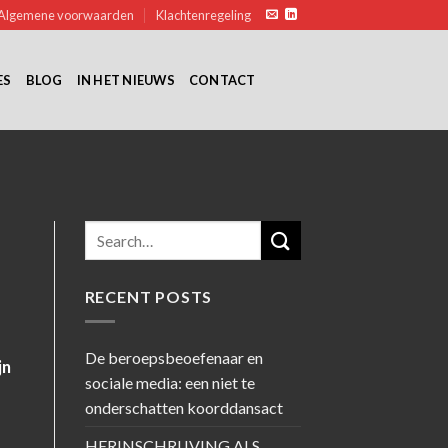
Algemene voorwaarden
Klachtenregeling
ES
BLOG
IN HET NIEUWS
CONTACT
M
RECENT POSTS
De beroepsbeoefenaar en
jn
sociale media: een niet te
onderschatten koorddansact
HERINSCHRIJVING ALS